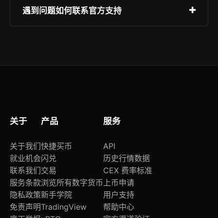
部功能权限。
OKX官方App全面适配iOS和Android主流机型，
遇到问题如何联系官方支持
同时提供PC网页版与Mac/Windows客户端，确保
跨设备一致体验。所有版本均通过安全检测。
可通过App内“在线客服”入口提交工单，或访问帮
助中心查找解决方案。紧急问题可拨打当地服务热
线，平均响应时间小于30秒。
关于
产品
服务
关于我们
快捷买币
API
就业机会
闪兑
历史行情数据
联系我们
交易
CEX 费率标准
服务条款
浏览所有数字货币
上币申请
隐私政策
新手学院
用户支持
免责声明
TradingView
帮助中心