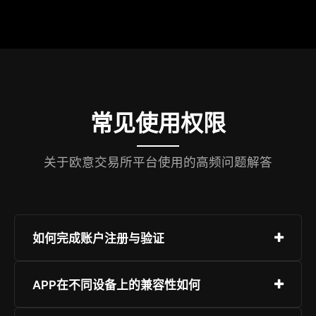
常见使用权限
关于欧意交易所平台使用的高频问题解答
如何完成账户注册与验证
进入注册页面填写邮箱或手机号，设置密码并完成
APP在不同设备上的兼容性如何
图形验证码校验。建议立即进行实名认证以解锁全